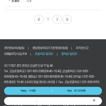
조회수
124
1
개인정보처리방침
영상정보처리기기운영관리방침
저작권신고
이메일무단수집거부
초등학교 알리미
중학교 알리미
우) 11007 경기 연천군 군남면 진상 17길 46
Tel : 군남초등학교┃031-833-2365(08:40~16:40), 군남중학교┃031-833-
8260(08:40~16:40), 행정실┃031-833-8259(08:40~16:40), 당직실┃031-833-
8259(야간 16:40~24:00 | 휴일 09:00~24:00) | Fax : 군남초중학교┃031-833-8755
Today
176명
Total
351259명
▼
Select Language