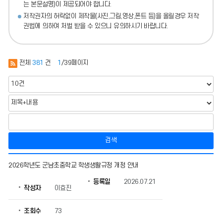
는 본문설명)이 제공되어야 합니다.
저작권자의 허락없이 제작물(사진,그림,영상,폰트 등)을 올릴경우 저작
권법에 의하여 처벌 받을 수 있으니 유의하시기 바랍니다.
전체
381
건
1
/39페이지
검색
학
2026학년도 군남초중학교 학생생활규정 개정 안내
교
교
등록일
2026.07.21
작성자
이효진
육
과
정
조회수
73
의