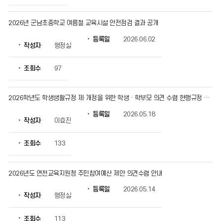
수
있
습
2026년 군남초중학교 여름철 교육시설 안전점검 결과 공개
니
등록일
2026.06.02
다.
작성자
행정실
조회수
97
2026학년도 학생생활규정 제·개정을 위한 학생 · 학부모 의견 수렴 현행규정 및 개정안 비교표(신구대조표)
등록일
2026.05.18
작성자
이효진
조회수
133
2026년도 연천교육지원청 주민참여예산 제안 의견수렴 안내
등록일
2026.05.14
작성자
행정실
조회수
113