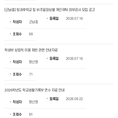
게
시
[군남중] 방과후학교 및 비주얼앙상블 개인위탁 외부강사 모집 공고
물
등록일
2026.07.16
번
작성자
군남중
호,
제
조회수
69
목,
작
성
학생부 상업적 이용 제한 관련 안내자료
자,
등
등록일
2026.07.16
록
작성자
맹선영
일,
조
조회수
71
회
수
정
2026학년도 학교생활기록부 연수 자료 안내
보
를
등록일
2026.06.22
작성자
맹선영
확
인
할
조회수
81