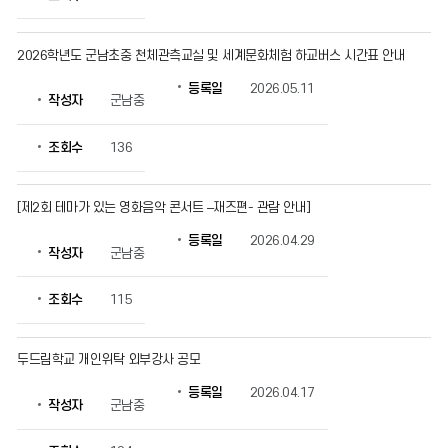
2026학년도 군남초중 천체관측교실 및 세계문화체험 하교버스 시간표 안내
등록일
2026.05.11
작성자
군남중
조회수
136
[제2회 테마가 있는 영화음악 콘서트 –재즈편- 관람 안내]
등록일
2026.04.29
작성자
군남중
조회수
115
두드림학교 개인위탁 외부강사 공모
등록일
2026.04.17
작성자
군남중